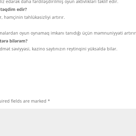
liz edərək daha fərdiləşdirilmiş oyun aktivlikləri təklif edir.
 təqdim edir?
 həmçinin təhlükəsizliyi artırır.
ormalardan oyun oynamaq imkanı tanıdığı üçün məmnuniyyəti artırır
stərə bilərəm?
idmət səviyyəsi, kazino saytınızın reytinqini yüksəldə bilər.
ired fields are marked
*