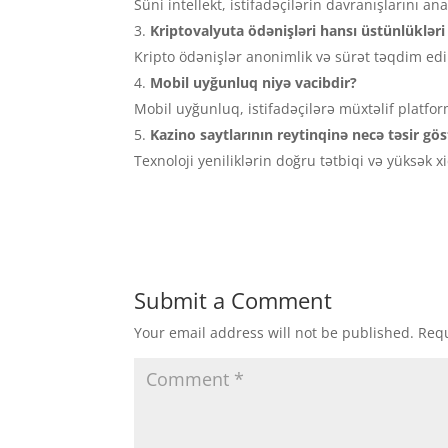
Süni intellekt, istifadəçilərin davranışlarını ana
Kriptovalyuta ödənişləri hansı üstünlükləri
Kripto ödənişlər anonimlik və sürət təqdim edir,
Mobil uyğunluq niyə vacibdir?
Mobil uyğunluq, istifadəçilərə müxtəlif platf
Kazino saytlarının reytinqinə necə təsir gö
Texnoloji yeniliklərin doğru tətbiqi və yüksək x
Submit a Comment
Your email address will not be published.
Requ