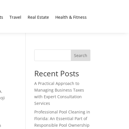
ts
Travel
Real Estate
Health & Fitness
Search
Recent Posts
A Practical Approach to
,
Managing Business Taxes
ə,
with Expert Consultation
oji
Services
Professional Pool Cleaning in
Florida: An Essential Part of
Responsible Pool Ownership
n