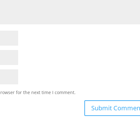
browser for the next time I comment.