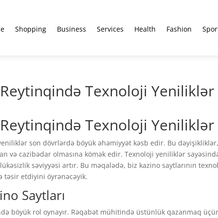
e
Shopping
Business
Services
Health
Fashion
Spor
Reytinqində Texnoloji Yeniliklər
Reytinqində Texnoloji Yeniliklər
yeniliklər son dövrlərdə böyük əhəmiyyət kəsb edir. Bu dəyişikliklər
tan və cazibədar olmasına kömək edir. Texnoloji yeniliklər sayəsind
hlükəsizlik səviyyəsi artır. Bu məqalədə, biz kazino saytlarının texnol
ə təsir etdiyini öyrənəcəyik.
ino Saytları
inqində böyük rol oynayır. Rəqabət mühitində üstünlük qazanmaq üçü